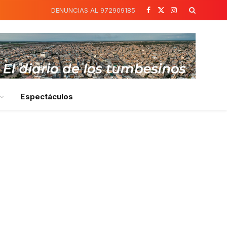
DENUNCIAS AL 972909185
Facebook
X
Instagram
(Twitter)
Espectáculos