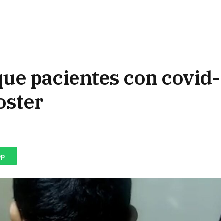
que pacientes con covid
oster
pp