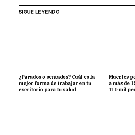
SIGUE LEYENDO
¿Parados o sentados? Cuál es la
Muertes po
mejor forma de trabajar en tu
a más de 1
escritorio para tu salud
110 mil pe