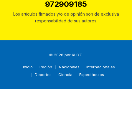
972909185
Los artículos firmados y/o de opinión son de exclusiva
responsabilidad de sus autores.
© 2026 por
KLOZ
.
Inicio
Región
Nacionales
Internacionales
Deportes
Ciencia
Espectáculos