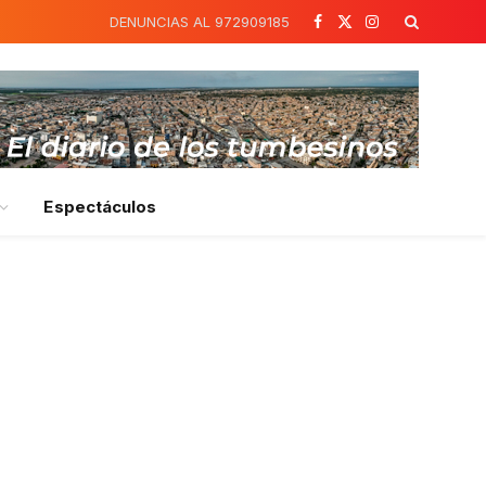
DENUNCIAS AL 972909185
Facebook
X
Instagram
(Twitter)
Espectáculos