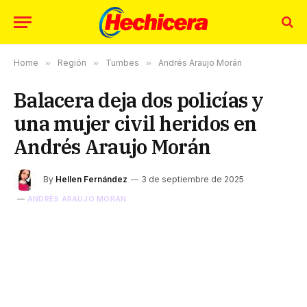
Home
»
Región
»
Tumbes
»
Andrés Araujo Morán
Balacera deja dos policías y
una mujer civil heridos en
Andrés Araujo Morán
By
Hellen Fernández
3 de septiembre de 2025
ANDRÉS ARAUJO MORÁN