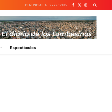
DENUNCIAS AL 972909185
Facebook
X
Instagram
(Twitter)
Espectáculos