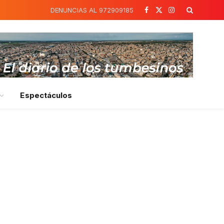
DENUNCIAS AL 972909185
Facebook
X
Instagram
(Twitter)
Espectáculos