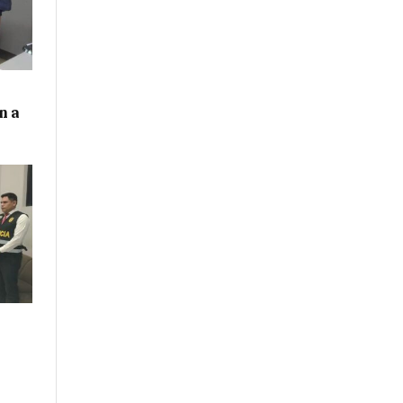
n a
n