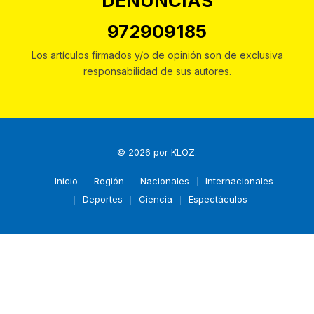
DENUNCIAS
972909185
Los artículos firmados y/o de opinión son de exclusiva
responsabilidad de sus autores.
© 2026 por
KLOZ
.
Inicio
Región
Nacionales
Internacionales
Deportes
Ciencia
Espectáculos