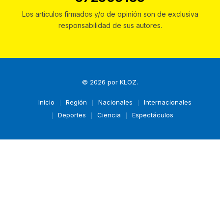
Los artículos firmados y/o de opinión son de exclusiva
responsabilidad de sus autores.
© 2026 por
KLOZ
.
Inicio
Región
Nacionales
Internacionales
Deportes
Ciencia
Espectáculos