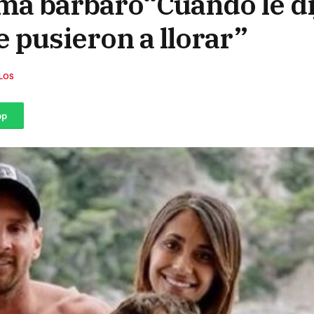
ma bárbaro“Cuando le di
e pusieron a llorar”
LOS
pp