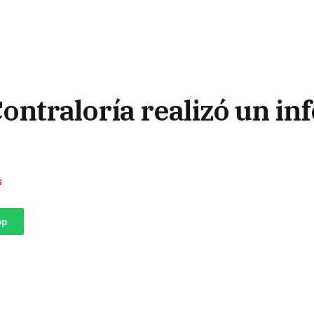
ontraloría realizó un i
S
pp