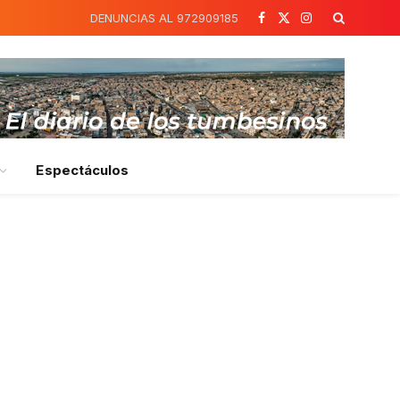
DENUNCIAS AL 972909185
Facebook
X
Instagram
(Twitter)
Espectáculos