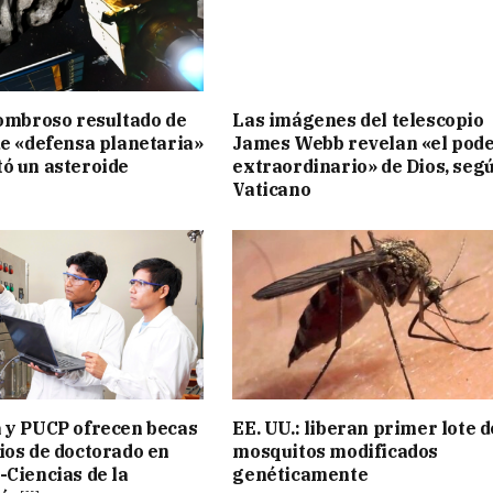
sombroso resultado de
Las imágenes del telescopio
de «defensa planetaria»
James Webb revelan «el pod
ó un asteroide
extraordinario» de Dios, segú
Vaticano
 y PUCP ofrecen becas
EE. UU.: liberan primer lote d
ios de doctorado en
mosquitos modificados
-Ciencias de la
genéticamente