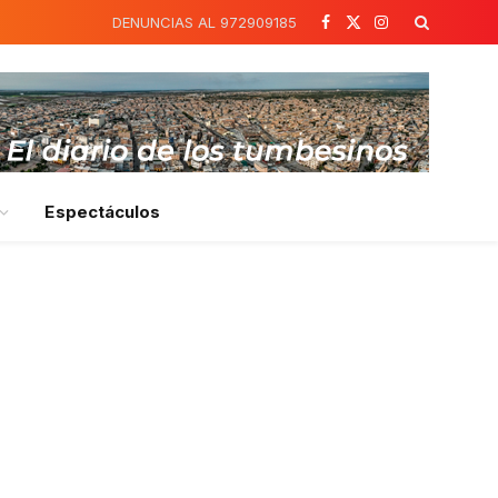
DENUNCIAS AL 972909185
Facebook
X
Instagram
(Twitter)
Espectáculos