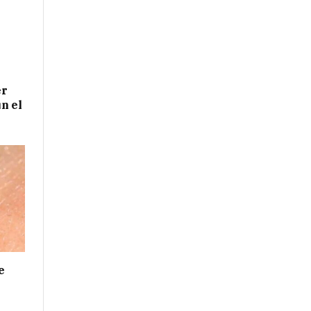
er
n el
e