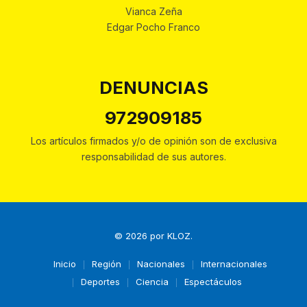
Vianca Zeña
Edgar Pocho Franco
DENUNCIAS
972909185
Los artículos firmados y/o de opinión son de exclusiva
responsabilidad de sus autores.
© 2026 por
KLOZ
.
Inicio
Región
Nacionales
Internacionales
Deportes
Ciencia
Espectáculos