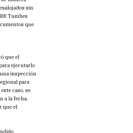
esalojados sin
GORE Tumbes
documentos que
ó que el
 para ejecutarlo
 una inspección
Regional para
 este caso, se
 a la fecha,
r que el
endido