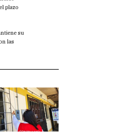
l plazo
antiene su
on las