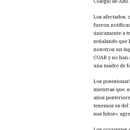
Colegio de Alto
Los afectados, 
fueron notifica
únicamente a tr
señalando que 
nosotros un in
COAR y no han 
una madre de fa
Los posesionari
mientras que, s
años posteriore
tenemos es del 
sus hitos», agr
Los ocupantes d