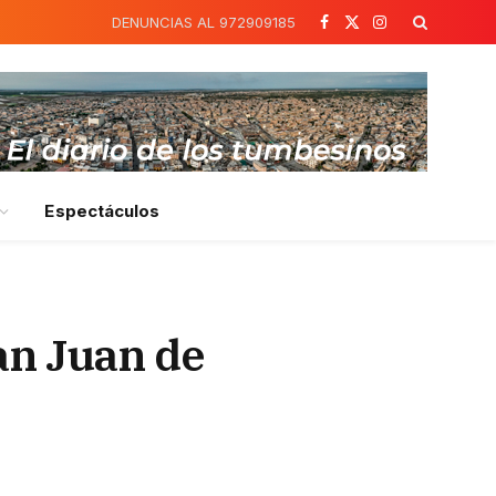
DENUNCIAS AL 972909185
Facebook
X
Instagram
(Twitter)
Espectáculos
an Juan de