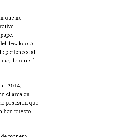
on que no
rativo
 papel
el desalojo. A
e pertenece al
os», denunció
año 2014,
n el área en
 de posesión que
én han puesto
a de manera