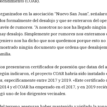
 Rendimiento (COAR).
organizados en la asociación “Nuevo San Juan”, señalar
dos formalmente del desalojo y que se enteraron del ope
avés de rumores. “A nosotros no nos ha llegado ningún
hay desalojo. Simplemente por rumores nos enteramos d
geniero nos ha dicho que nos quedemos porque esto no l
mostrado ningún documento que ordena que desalojem
milia.
os presentaron certificados de posesión que datan del 
egún indicaron, el proyecto COAR habría sido instalado e
s, específicamente entre 2017 y 2019. «Este certificado
2014 y el COAR ha empezado en el 2017, y en 2019 reci
egó uno de los dirigentes vecinales.
el terreno aseguran haber mantenido y vigilado la zon