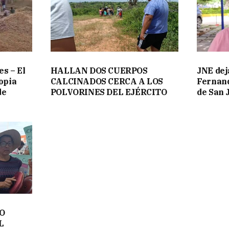
es – El
HALLAN DOS CUERPOS
JNE dej
opia
CALCINADOS CERCA A LOS
Fernand
de
POLVORINES DEL EJÉRCITO
de San 
O
L