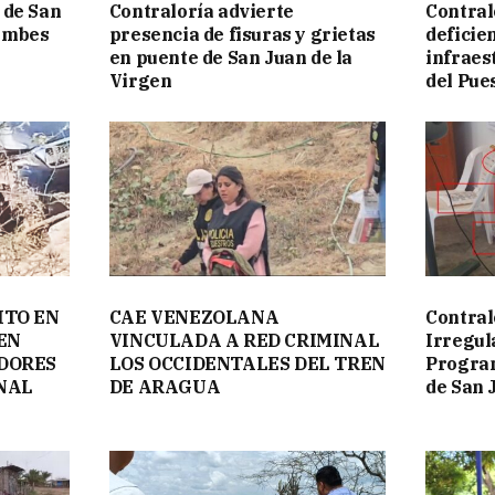
 de San
Contraloría advierte
Contral
Tumbes
presencia de fisuras y grietas
deficie
en puente de San Juan de la
infraes
Virgen
del Pue
ITO EN
CAE VENEZOLANA
Contral
EN
VINCULADA A RED CRIMINAL
Irregul
DORES
LOS OCCIDENTALES DEL TREN
Program
NAL
DE ARAGUA
de San 