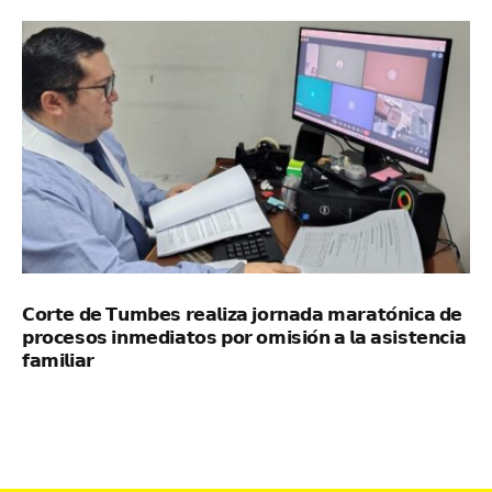
𝗖𝗼𝗿𝘁𝗲 𝗱𝗲 𝗧𝘂𝗺𝗯𝗲𝘀 𝗿𝗲𝗮𝗹𝗶𝘇𝗮 𝗷𝗼𝗿𝗻𝗮𝗱𝗮 𝗺𝗮𝗿𝗮𝘁𝗼́𝗻𝗶𝗰𝗮 𝗱𝗲
𝗽𝗿𝗼𝗰𝗲𝘀𝗼𝘀 𝗶𝗻𝗺𝗲𝗱𝗶𝗮𝘁𝗼𝘀 𝗽𝗼𝗿 𝗼𝗺𝗶𝘀𝗶𝗼́𝗻 𝗮 𝗹𝗮 𝗮𝘀𝗶𝘀𝘁𝗲𝗻𝗰𝗶𝗮
𝗳𝗮𝗺𝗶𝗹𝗶𝗮𝗿