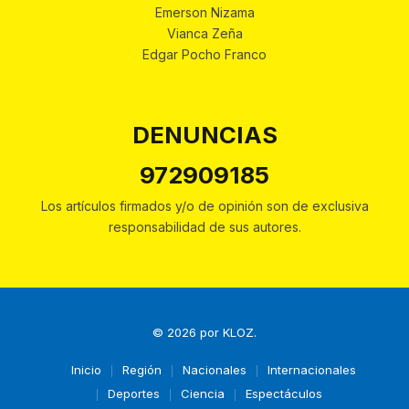
Emerson Nizama
Vianca Zeña
Edgar Pocho Franco
DENUNCIAS
972909185
Los artículos firmados y/o de opinión son de exclusiva
responsabilidad de sus autores.
© 2026 por
KLOZ
.
Inicio
Región
Nacionales
Internacionales
Deportes
Ciencia
Espectáculos