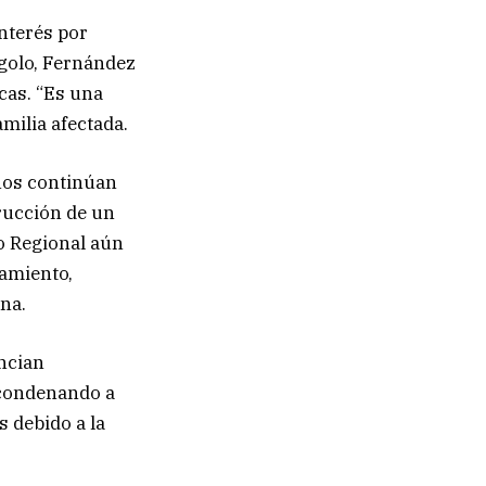
interés por
ngolo, Fernández
cas. “Es una
milia afectada.
iños continúan
trucción de un
no Regional aún
namiento,
na.
ncian
 condenando a
s debido a la