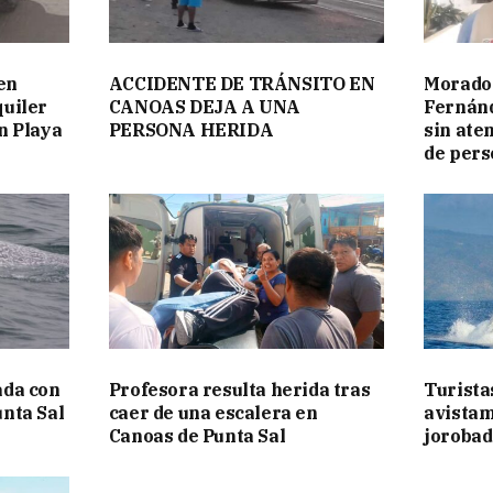
en
ACCIDENTE DE TRÁNSITO EN
Morado
quiler
CANOAS DEJA A UNA
Fernánd
n Playa
PERSONA HERIDA
sin ate
de pers
ada con
Profesora resulta herida tras
Turista
unta Sal
caer de una escalera en
avistam
Canoas de Punta Sal
jorobad