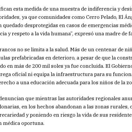
ifican esta medida de una muestra de indiferencia y des
toridades, ya que comunidades como Cerro Pelado, El Á
n quedado desprotegidas en casos de emergencias médi
ncia y respeto a la vida humana”, expresó una madre de fa
rrancos no se limita a la salud. Más de un centenar de n
ulas prefabricadas en deterioro, a pesar de que la cons
ado en más de 200 mil soles ya fue concluida. El Gobier
trega oficial ni equipa la infraestructura para su funcio
erecho a una educación adecuada para los niños de la zo
 denuncian que mientras las autoridades regionales anu
lonarias, en los hechos abandonan a las zonas rurales,
precariedad y poniendo en riesgo la vida de sus residente
ón médica oportuna.