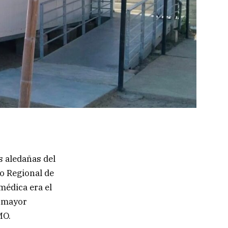
s aledañas del
no Regional de
médica era el
e mayor
MO.