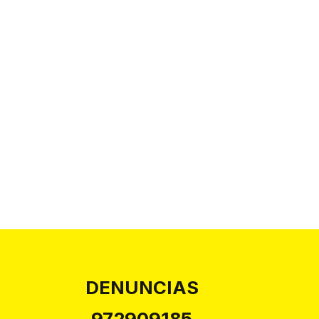
DENUNCIAS
972909185