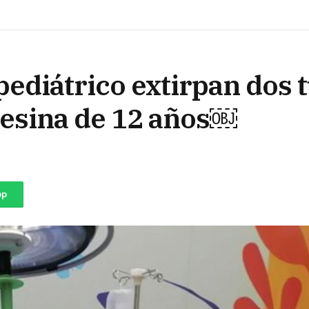
pediátrico extirpan dos
besina de 12 años￼
pp