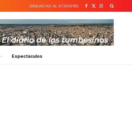
DENUNCIAS AL 972909185
Facebook
X
Instagram
(Twitter)
Espectáculos